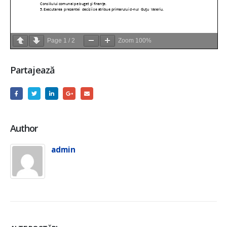
Page
1
/
2
Zoom
100%
Partajează
Author
admin