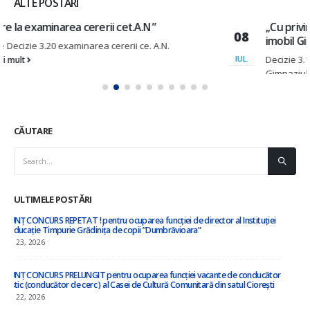
ALTE POSTĂRI
,,Cu privire la transmiterea în comodat a bunului
08
imobil Gimnaziului din satul Vulcănești,,
Decizie 3.16 cu privire la transmiterea în comodat
IUL.
Gimnaziul Vulcănești
Citește mai mult
CĂUTARE
ULTIMELE POSTĂRI
”Cu privire la amalgamarea voluntară a orașului Nisporeni, comuna Vărzărești,
comuna Ciorești, satul Soltănești, comuna Boldurești, satul Vînători, comuna
Bălănești, satul Milești, raionul Nisporeni”
iulie 8, 2026