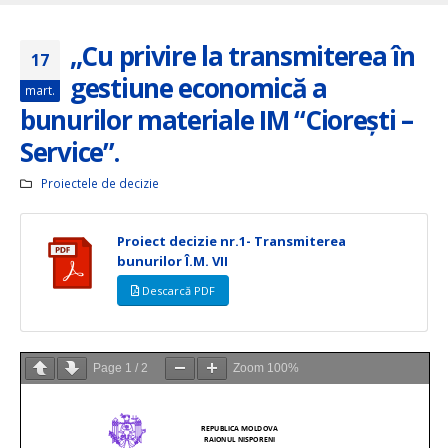
,,Cu privire la transmiterea în
17
gestiune economică a
mart.
bunurilor materiale IM “Cioreşti –
Service”.
Proiectele de decizie
Proiect decizie nr.1- Transmiterea
bunurilor Î.M. VII
Descarcă PDF
Page
1
/
2
Zoom
100%