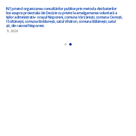
Anunț privind inițierea elaborării proiectului de decizie privind amalgamarea
voluntară !!!
iulie 3, 2026
ANUNȚ – în atenția locuitorilor satului Ciorești ! !!!
iunie 23, 2026