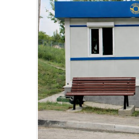
ANUNȚ CONCURS REPETAT ! pentru
”Cu pr
ocuparea funcției de director al
orașulu
Instituției de Educație Timpurie
comuna 
Grădinița de copii ”Dumbrăvioara”
comuna 
comuna 
iulie 23, 2026
Nispor
iulie 8,
ANUNȚ CONCURS PRELUNGIT pentru
ocuparea funcției vacante de
conducător artistic (conducător de cerc
Anunț p
) al Casei de Cultură Comunitară din
proiect
satul Ciorești
amalga
iulie 22, 2026
iulie 3,
ANUNȚ privind organizarea
ANUNȚ –
consultărilor publice prin metoda
Ciorești 
dezbaterilor publice asupra proiectului
iunie 23
de Decizie cu privire la amalgamarea
voluntară a unităților administrativ-
orașul Nisporeni, comuna Vărzărești,