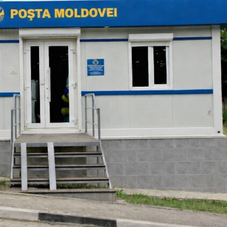
ivire la amalgamarea voluntară a
ANUNȚ CONCURS REPETAT ! pen
i Nisporeni, comuna Vărzărești,
ocuparea funcției de director al
Ciorești, satul Soltănești,
Instituției de Educație Timpurie
Boldurești, satul Vînători,
Grădinița de copii ”Dumbrăvioar
Bălănești, satul Milești, raionul
iulie 23, 2026
eni”
 2026
ANUNȚ CONCURS PRELUNGIT pen
ocuparea funcției vacante de
rivind inițierea elaborării
conducător artistic (conducător 
ului de decizie privind
) al Casei de Cultură Comunitară 
marea voluntară !!!
satul Ciorești
 2026
iulie 22, 2026
 în atenția locuitorilor satului
ANUNȚ privind organizarea
! !!!
consultărilor publice prin metod
dezbaterilor publice asupra proie
, 2026
de Decizie cu privire la amalgam
voluntară a unităților administra
orașul Nisporeni, comuna Vărzăre