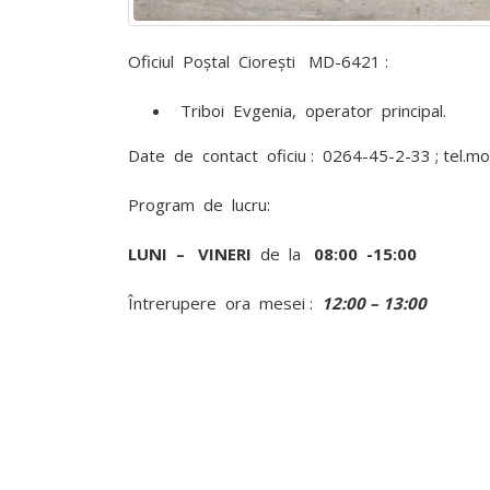
comuna Ciorești, satul Soltănești,
comuna Boldurești, satul Vînători,
comuna Bălănești, satul Milești, din
raionul Nisporeni.
Oficiul Poștal Ciorești MD-6421 :
iulie 9, 2026
Triboi Evgenia, operator principal.
Date de contact oficiu : 0264-45-2-33 ; tel.
Program de lucru:
LUNI – VINERI
de la
08:00 -15:00
Întrerupere ora mesei :
12:00 – 13:00