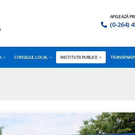
APELEAZĂ PR
(0-264) 4
a
A
CONSILIUL LOCAL
INSTITUȚII PUBLICE
TRANSPAREN