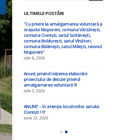
ULTIMELE POSTĂRI
tru
”Cu privire la amalgamarea voluntară a
ANUNȚ CONCU
orașului Nisporeni, comuna Vărzărești,
ocuparea func
comuna Ciorești, satul Soltănești,
Instituției d
a”
comuna Boldurești, satul Vînători,
Grădinița de 
comuna Bălănești, satul Milești, raionul
iulie 23, 2026
Nisporeni”
iulie 8, 2026
tru
ANUNȚ CONCU
ocuparea func
de cerc
Anunț privind inițierea elaborării
conducător ar
din
proiectului de decizie privind
) al Casei de
amalgamarea voluntară !!!
satul Ciorești
iulie 3, 2026
iulie 22, 2026
ANUNȚ – în atenția locuitorilor satului
ANUNȚ privin
a
Ciorești ! !!!
consultărilor
ctului
dezbaterilor 
iunie 23, 2026
area
de Decizie cu
tiv-
voluntară a u
ști,
orașul Nispor