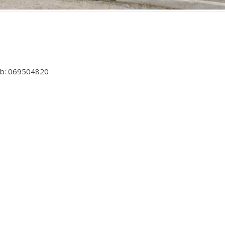
comuna Ciorești, satul Soltănești
comuna Boldurești, satul Vînător
comuna Bălănești, satul Milești, 
raionul Nisporeni.
iulie 9, 2026
mob: 069504820