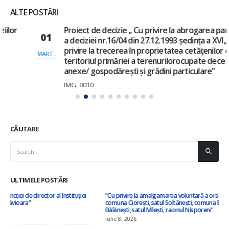
ALTE POSTĂRI
Proiect de decizie ,, Cu privire la abrogarea parțială
01
a deciziei nr.16/04 din 27.12.1993 ședința a XVI,,Cu
privire la trecerea în proprietatea cetățenilor de la
MART.
teritoriul primăriei a terenurilorocupate dece
anexe/ gospodărești și grădini particulare”
IMG_0010
Citește mai mult
CĂUTARE
ULTIMELE POSTĂRI
”Cu privire la amalgamarea voluntară a orașului Nisporeni, comuna Vărzărești,
comuna Ciorești, satul Soltănești, comuna Boldurești, satul Vînători, comuna
Bălănești, satul Milești, raionul Nisporeni”