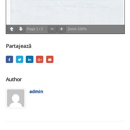
Page
1
/
2
Zoom
100%
Partajează
Author
admin