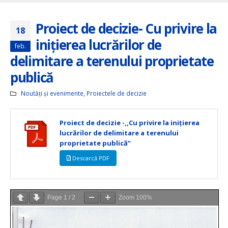
Proiect de decizie- Cu privire la
18
inițierea lucrărilor de
feb.
delimitare a terenului proprietate
publică
Noutăți și evenimente
,
Proiectele de decizie
Proiect de decizie -,,Cu privire la inițierea
lucrărilor de delimitare a terenului
proprietate publică”
Descarcă PDF
Page
1
/
2
Zoom
100%