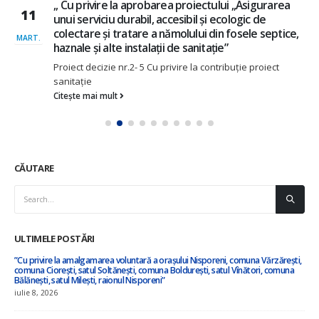
,, Cu privire la aprobarea proiectului ,,Asigurarea
11
unui serviciu durabil, accesibil și ecologic de
colectare și tratare a nămolului din fosele septice,
MART.
haznale și alte instalații de sanitație”
Proiect decizie nr.2- 5 Cu privire la contribuție proiect
sanitație
Citește mai mult
CĂUTARE
ULTIMELE POSTĂRI
”Cu privire la amalgamarea voluntară a orașului Nisporeni, comuna Vărzărești,
comuna Ciorești, satul Soltănești, comuna Boldurești, satul Vînători, comuna
Bălănești, satul Milești, raionul Nisporeni”
iulie 8, 2026