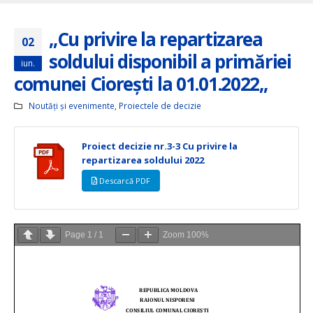
„Cu privire la repartizarea
02
soldului disponibil a primăriei
iun.
comunei Ciorești la 01.01.2022,,
Noutăți și evenimente
,
Proiectele de decizie
Proiect decizie nr.3-3 Cu privire la
repartizarea soldului 2022
Descarcă PDF
Page
1
/
1
Zoom
100%