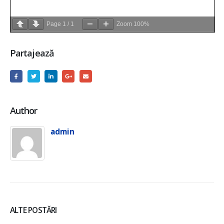
Page
1
/
1
Zoom
100%
Partajează
Author
admin
ALTE POSTĂRI