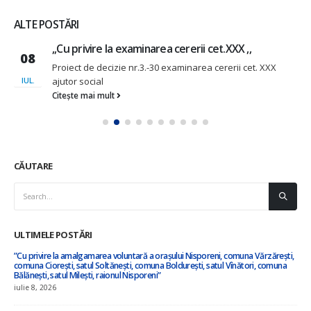
ALTE POSTĂRI
,,Cu privire la examinarea cererii cet.XXX ,,
08
Proiect de decizie nr.3.-30 examinarea cererii cet. XXX
ajutor social
IUL.
Citește mai mult
CĂUTARE
ULTIMELE POSTĂRI
”Cu privire la amalgamarea voluntară a orașului Nisporeni, comuna Vărzărești,
comuna Ciorești, satul Soltănești, comuna Boldurești, satul Vînători, comuna
Bălănești, satul Milești, raionul Nisporeni”
iulie 8, 2026