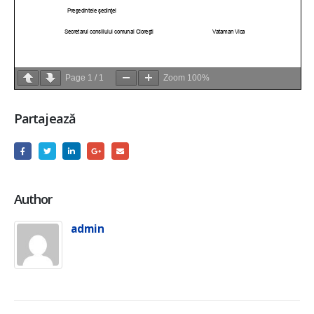
Page
1
/
1
Zoom
100%
Partajează
Author
admin