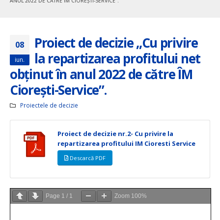
ANUL 2022 DE CĂTRE ÎM CIOREŞTI-SERVICE”.
Proiect de decizie ,,Cu privire
08
la repartizarea profitului net
iun.
obţinut în anul 2022 de către ÎM
Cioreşti-Service”.
Proiectele de decizie
Proiect de decizie nr.2- Cu privire la
repartizarea profitului IM Cioresti Service
Descarcă PDF
Page
1
/
1
Zoom
100%