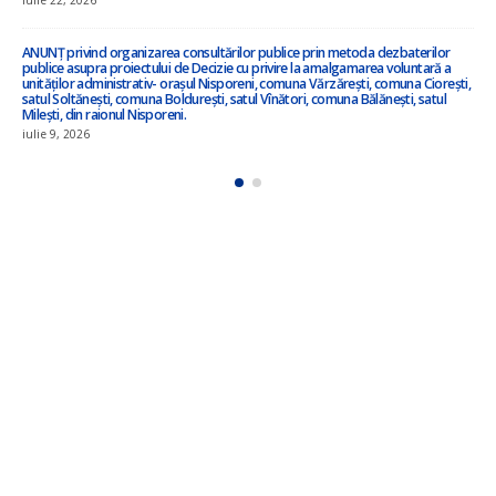
Anunț privind inițierea elaborării proiectului de decizie privind amalgamarea
voluntară !!!
iulie 3, 2026
ANUNȚ – în atenția locuitorilor satului Ciorești ! !!!
iunie 23, 2026