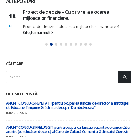
ALTE POSTĂRI
Proiect de decizie nr.4-9,,Cu privire la transmiterea
13
în comodat a bunului imobil Gimnaziului din satul
Vulcănești,,
SEPT.
Proiect de decizie nr.4-9 transmiterea în comodat IP
Gimnaziul VulcăneștiAnexă la...
Citește mai mult
CĂUTARE
ULTIMELE POSTĂRI
”Cu privire la amalgamarea voluntară a orașului Nisporeni, comuna Vărzărești,
comuna Ciorești, satul Soltănești, comuna Boldurești, satul Vînători, comuna
Bălănești, satul Milești, raionul Nisporeni”
iulie 8, 2026