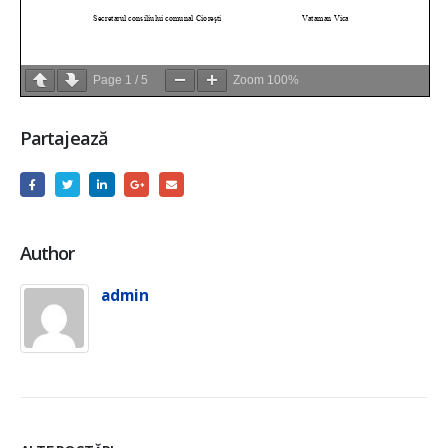
Page
1
/
5
Zoom
100%
Partajează
Author
admin