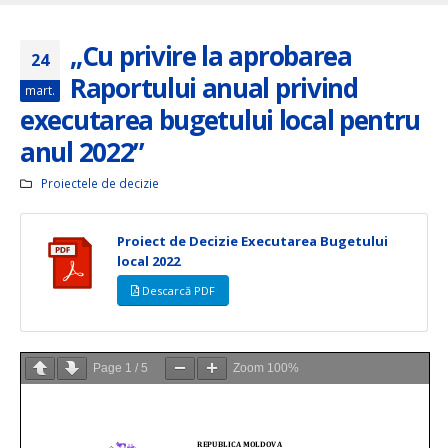
„Cu privire la aprobarea
24
Raportului anual privind
mart.
executarea bugetului local pentru
anul 2022”
Proiectele de decizie
Proiect de Decizie Executarea Bugetului
local 2022
Descarcă PDF
Page
1
/
5
Zoom
100%