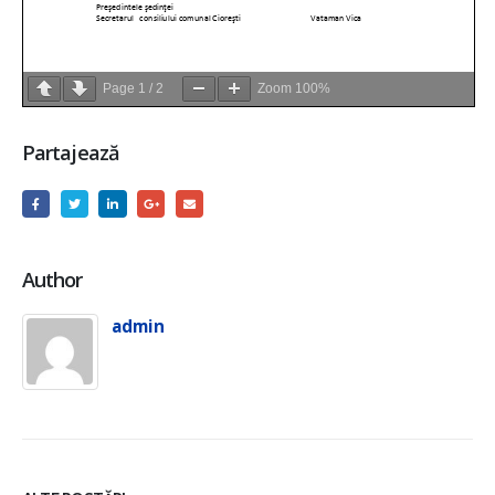
Page
1
/
2
Zoom
100%
Partajează
Author
admin