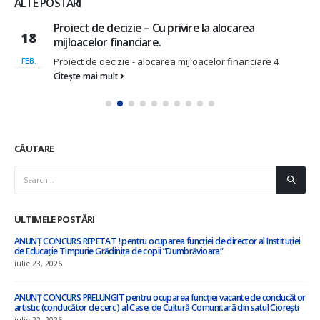
ALTE POSTĂRI
,,Cu privire la aprobarea graficului concediului de
12
odihnă anual pentru anul 2025 al primarului
comunei și a secretarului Consiliului comunal,,
MART.
Proiect Decizie nr.2- 25 Cu privire la aprobarea graficului
de concediu...
Citește mai mult
CĂUTARE
ULTIMELE POSTĂRI
”Cu privire la amalgamarea voluntară a orașului Nisporeni, comuna Vărzărești,
comuna Ciorești, satul Soltănești, comuna Boldurești, satul Vînători, comuna
Bălănești, satul Milești, raionul Nisporeni”
iulie 8, 2026