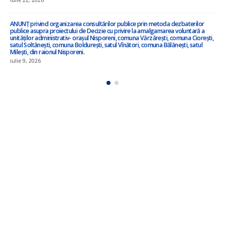
Anunț privind inițierea elaborării proiectului de decizie privind amalgamarea
voluntară !!!
iulie 3, 2026
ANUNȚ – în atenția locuitorilor satului Ciorești ! !!!
iunie 23, 2026