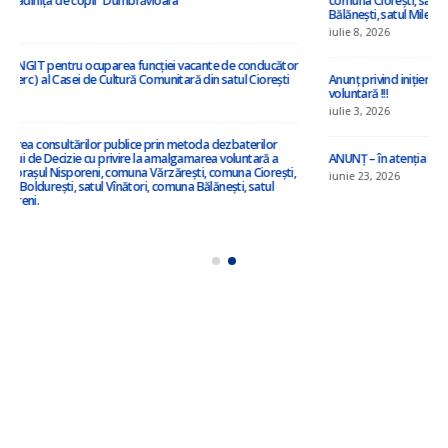
”Cu privire la amalgamarea voluntară a orașului Nisporeni, comuna Vărzărești,
comuna Ciorești, satul Soltănești, comuna Boldurești, satul Vînători, comuna
Bălănești, satul Milești, raionul Nisporeni”
iulie 8, 2026
Anunț privind inițierea elaborării proiectului de decizie privind amalgamarea
voluntară !!!
iulie 3, 2026
ANUNȚ – în atenția locuitorilor satului Ciorești ! !!!
iunie 23, 2026