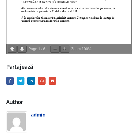
Page
1
/
6
Zoom
100%
Partajează
Author
admin