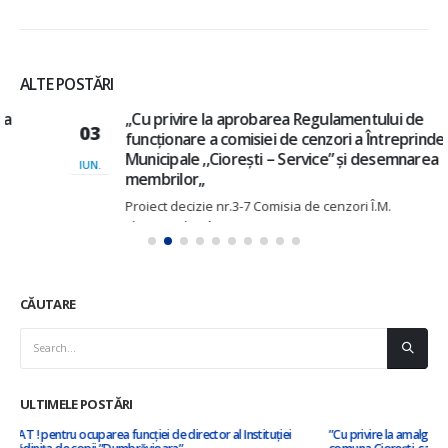
ALTE POSTĂRI
,,Cu privire la aprobarea Regulamentului de
03
funcționare a comisiei de cenzori a Întreprinderii
Municipale ,,Ciorești – Service” și desemnarea
IUN.
membrilor,,
Proiect decizie nr.3-7 Comisia de cenzori Î.M.
Citește mai mult
CĂUTARE
ULTIMELE POSTĂRI