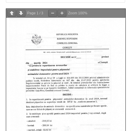
Page
1
/
3
Zoom
100%