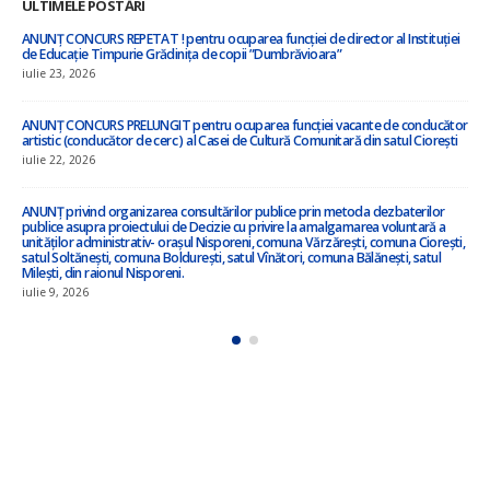
ULTIMELE POSTĂRI
”Cu privire la amalgamarea voluntară a orașului Nisporeni, comuna Vărzărești,
comuna Ciorești, satul Soltănești, comuna Boldurești, satul Vînători, comuna
Bălănești, satul Milești, raionul Nisporeni”
iulie 8, 2026
Anunț privind inițierea elaborării proiectului de decizie privind amalgamarea
voluntară !!!
iulie 3, 2026
ANUNȚ – în atenția locuitorilor satului Ciorești ! !!!
iunie 23, 2026