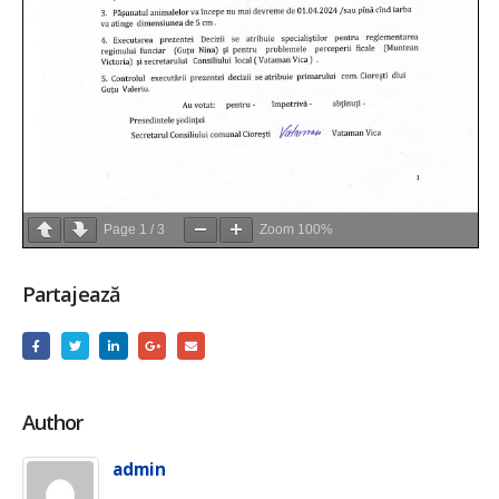
Page
1
/
3
Zoom
100%
Partajează
Author
admin