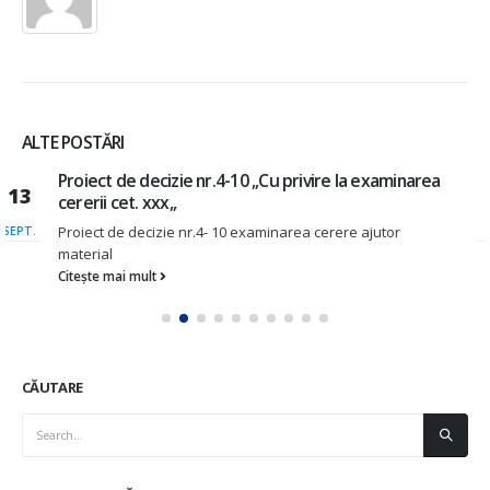
ALTE POSTĂRI
Proiect de decizie – ”Cu privire la repartizarea
18
terenurilor și stabilire impozitului pentru pășunatul
animalelor domestice pentru anul 2026,,
FEB.
2 (1)
Citește mai mult
CĂUTARE