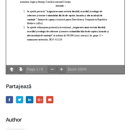
Page
1
/
6
Zoom
100%
Partajează
Author