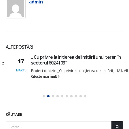
admin
ALTE POSTĂRI
„ Cu privire la iniţierea delimitării unui teren în
17
sectorul 6024103”
Proiect decizie ,,Cu privire la iniţierea delimitării,, . M.I. VII
MART.
Citește mai mult
CĂUTARE