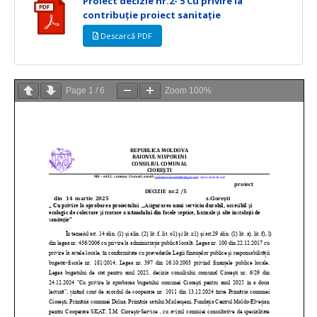
Proiect decizie nr.2- 5 Cu privire la
contribuție proiect sanitație
Descarcă PDF
Page
1
/
6
Zoom
100%