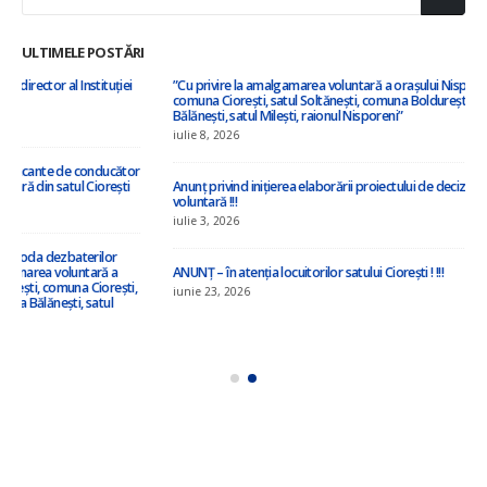
ULTIMELE POSTĂRI
”Cu privire la amalgamarea voluntară a orașului Nisporeni, comuna Vărzărești,
comuna Ciorești, satul Soltănești, comuna Boldurești, satul Vînători, comuna
Bălănești, satul Milești, raionul Nisporeni”
iulie 8, 2026
Anunț privind inițierea elaborării proiectului de decizie privind amalgamarea
voluntară !!!
iulie 3, 2026
ANUNȚ – în atenția locuitorilor satului Ciorești ! !!!
iunie 23, 2026