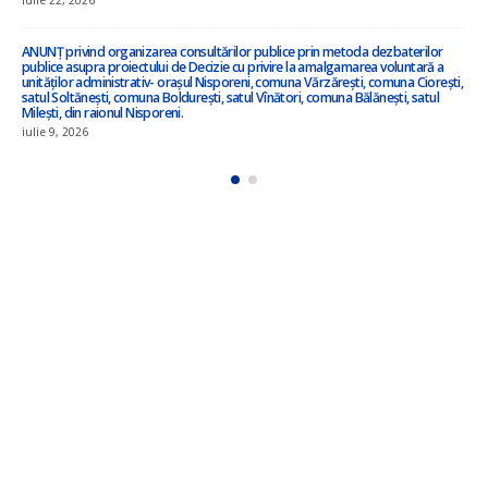
Anunț privind inițierea elaborării proiectului de decizie privind amalgamarea
voluntară !!!
iulie 3, 2026
ANUNȚ – în atenția locuitorilor satului Ciorești ! !!!
iunie 23, 2026