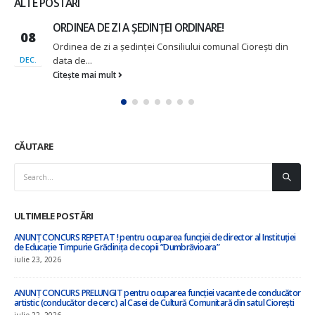
ALTE POSTĂRI
ORDINEA DE ZI a ședinței ordinare nr.2 din
08
14.04.2022 a Consiliului comunal Ciorești
Ordinea de zi propusă în ședința ordinară din 14 aprilie
APR.
2022
Citește mai mult
CĂUTARE
ULTIMELE POSTĂRI
”Cu privire la amalgamarea voluntară a orașului Nisporeni, comuna Vărzărești,
comuna Ciorești, satul Soltănești, comuna Boldurești, satul Vînători, comuna
Bălănești, satul Milești, raionul Nisporeni”
iulie 8, 2026