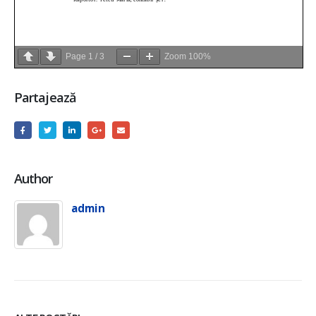
Page
1
/
3
Zoom
100%
Partajează
Author
admin