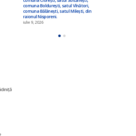
,
comuna Cioreș
i,
comuna Boldur
din
comuna Bălăne
raionul Nispo
iulie 9, 2026
diniță
2.