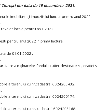
l Ciorești din data de 15 decembrie 2021:
unurile imobiliare și impozitului funciar pentru anul 2022 .
ivire la amalgamarea voluntară a
ANUNȚ CONCURS REPETAT ! pen
.
i Nisporeni, comuna Vărzărești,
ocuparea funcției de director al
Ciorești, satul Soltănești,
Instituției de Educație Timpurie
a taxelor locale pentru anul 2022 .
Boldurești, satul Vînători,
Grădinița de copii ”Dumbrăvioar
.
Bălănești, satul Milești, raionul
iulie 23, 2026
ești pentru anul 2022 în prima lectură .
eni”
 2026
ANUNȚ CONCURS PRELUNGIT pen
 data de 01.01.2022 .
ocuparea funcției vacante de
rivind inițierea elaborării
conducător artistic (conducător 
.
ului de decizie privind
) al Casei de Cultură Comunitară 
tizare a mijloacelor fondului rutier destinate reparației și
marea voluntară !!!
satul Ciorești
 2026
iulie 22, 2026
 în atenția locuitorilor satului
ANUNȚ privind organizarea
imobile a terenului cu nr.cadastral 6024203432.
! !!!
consultărilor publice prin metod
i.
dezbaterilor publice asupra proie
, 2026
imobile a terenului cu nr.cadastral 6024205174.
de Decizie cu privire la amalgam
voluntară a unităților administra
i.
orașul Nisporeni, comuna Vărzăre
imobile a terenului cu nr. cadastral 6024203168.