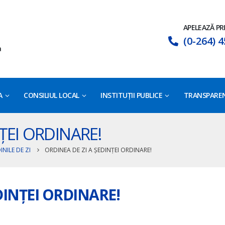
APELEAZĂ PR
(0-264) 4
a
A
CONSILIUL LOCAL
INSTITUȚII PUBLICE
TRANSPAREN
ȚEI ORDINARE!
INILE DE ZI
ORDINEA DE ZI A ȘEDINȚEI ORDINARE!
DINȚEI ORDINARE!