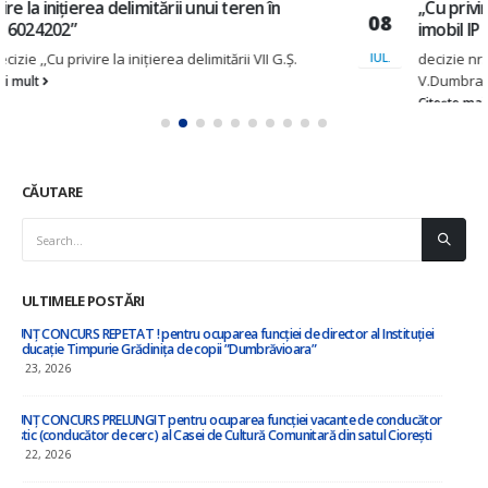
,,Cu privire la transmiterea în comodat a bunului
08
imobil IP Gimnaziul ,,V.Dumbravă,, din sat.Ciorești,,
decizie nr.3-15. transmiterea în comodat IP Gimnaziul
IUL.
V.Dumbravă.
Citește mai mult
CĂUTARE
ULTIMELE POSTĂRI
”Cu privire la amalgamarea voluntară a orașului Nisporeni, comuna Vărzărești,
comuna Ciorești, satul Soltănești, comuna Boldurești, satul Vînători, comuna
Bălănești, satul Milești, raionul Nisporeni”
iulie 8, 2026
Anunț privind inițierea elaborării proiectului de decizie privind amalgamarea
voluntară !!!