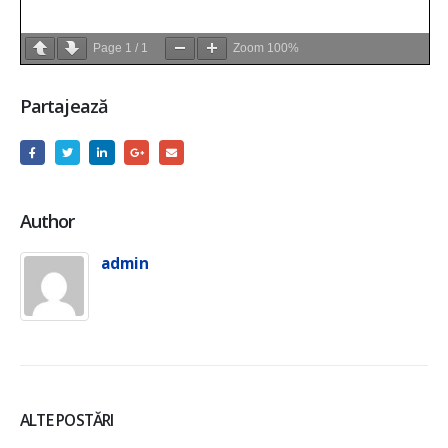
Page
1
/
1
Zoom
100%
Partajează
Author
admin
ALTE POSTĂRI