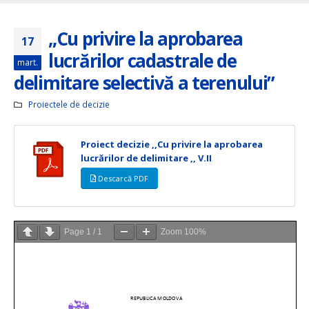
„Cu privire la aprobarea
17
lucrărilor cadastrale de
mart.
delimitare selectivă a terenului”
Proiectele de decizie
Proiect decizie ,,Cu privire la aprobarea
lucrărilor de delimitare ,, V.II
Descarcă PDF
Page
1
/
1
Zoom
100%