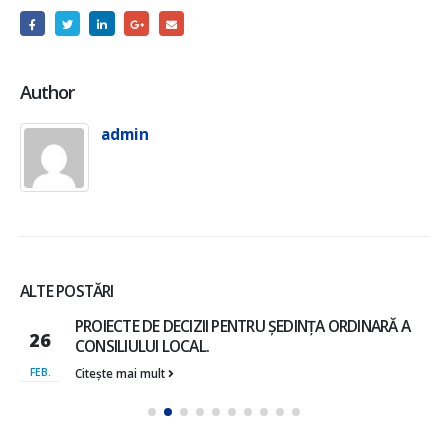
Author
admin
ALTE POSTĂRI
Proiect de decizie nr.4-6 “ Cu privire la examinarea
13
cererii cet. XXX ”
Proiect de decizie nr. 4.6 cu privire la examinarea cererii
SEPT.
cet.XXX
Citește mai mult