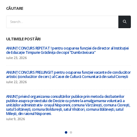
CĂUTARE
ULTIMELE POSTĂRI
”Cu privire la amalgamarea voluntară a orașului Nisporeni, comuna Vărzărești,
comuna Ciorești, satul Soltănești, comuna Boldurești, satul Vînători, comuna
Bălănești, satul Milești, raionul Nisporeni”
iulie 8, 2026
Anunț privind inițierea elaborării proiectului de decizie privind amalgamarea
voluntară !!!
iulie 3, 2026
ANUNȚ – în atenția locuitorilor satului Ciorești ! !!!
iunie 23, 2026