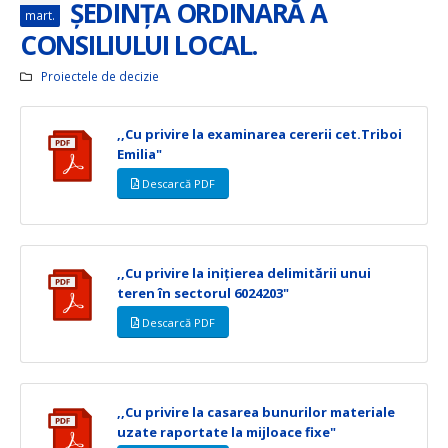
ȘEDINȚA ORDINARĂ A
mart.
CONSILIULUI LOCAL.
Proiectele de decizie
,,Cu privire la examinarea cererii cet.Triboi
Emilia"
Descarcă PDF
,,Cu privire la inițierea delimitării unui
teren în sectorul 6024203"
Descarcă PDF
,,Cu privire la casarea bunurilor materiale
uzate raportate la mijloace fixe"