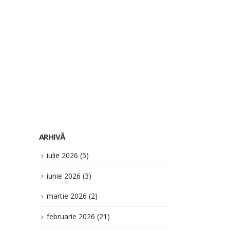
Prog
19
”Dru
grăd
NOV.
sigu
imp
pro
ARHIVĂ
”Eu
iulie 2026
(5)
Cite
iunie 2026
(3)
martie 2026
(2)
februarie 2026
(21)
ianuarie 2026
(4)
decembrie 2025
(4)
noiembrie 2025
(8)
septembrie 2025
(4)