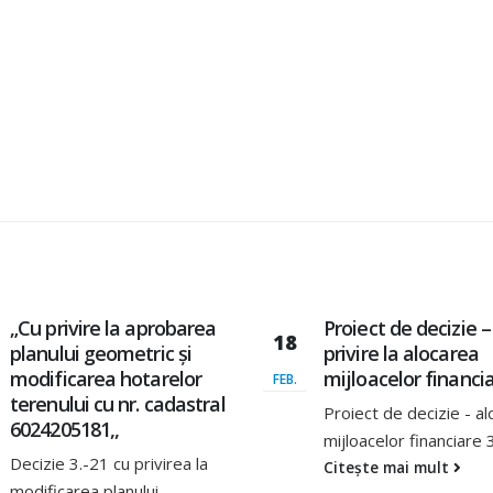
comuna Ciorești, satul Soltănești
comuna Boldurești, satul Vînător
comuna Bălănești, satul Milești, 
raionul Nisporeni.
iulie 9, 2026
Proiect de decizie – Cu
Condiții mai bune 
10
privire la alocarea
joacă în aer liber la
mijloacelor financiare.
grădinița de copii
IUN.
,,Dumbrăvioara”❗
Proiect de decizie - alocarea
Astăzi, 10 iunie 2021 ,
mijloacelor financiare 3
semnat Procesul Verb
Citește mai mult
executare...