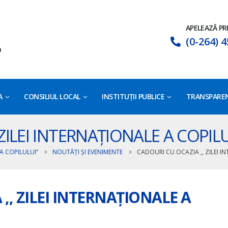
APELEAZĂ PR
(0-264) 4
a
A
CONSILIUL LOCAL
INSTITUȚII PUBLICE
TRANSPAREN
ZILEI INTERNAȚIONALE A COPILU
A COPILULUI”
NOUTĂȚI ȘI EVENIMENTE
CADOURI CU OCAZIA ,, ZILEI I
,, ZILEI INTERNAȚIONALE A