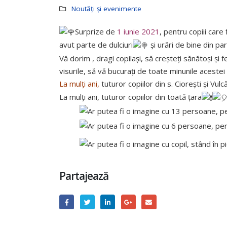
Noutăți și evenimente
Surprize de
1 iunie 2021
, pentru copiii care
ANUNȚ CONCURS REPETAT ! pentru
”Cu pr
avut parte de dulciuri
și urări de bine din par
ocuparea funcției de director al
orașulu
Instituției de Educație Timpurie
comuna 
Vă dorim , dragi copilași, să creșteți sănătoși și fe
Grădinița de copii ”Dumbrăvioara”
comuna 
visurile, să vă bucurați de toate minunile acestei 
comuna 
iulie 23, 2026
La mulți ani,
tuturor copiilor din s. Ciorești și Vul
Nispor
iulie 8,
La mulți ani, tuturor copiilor din toată țara
ANUNȚ CONCURS PRELUNGIT pentru
ocuparea funcției vacante de
conducător artistic (conducător de cerc
Anunț p
) al Casei de Cultură Comunitară din
proiect
satul Ciorești
amalga
iulie 22, 2026
iulie 3,
ANUNȚ privind organizarea
ANUNȚ –
Partajează
consultărilor publice prin metoda
Ciorești 
dezbaterilor publice asupra proiectului
iunie 23
de Decizie cu privire la amalgamarea
voluntară a unităților administrativ-
orașul Nisporeni, comuna Vărzărești,