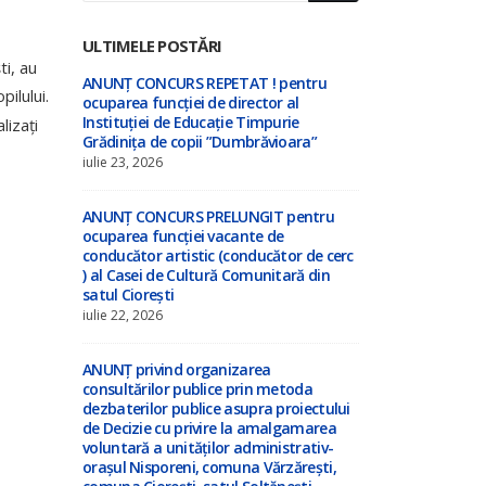
ULTIMELE POSTĂRI
ti, au
tru
”Cu privire la amalgamarea voluntară a
ANUNȚ CONCU
pilului.
orașului Nisporeni, comuna Vărzărești,
ocuparea func
comuna Ciorești, satul Soltănești,
Instituției d
lizați
a”
comuna Boldurești, satul Vînători,
Grădinița de 
comuna Bălănești, satul Milești, raionul
iulie 23, 2026
Nisporeni”
iulie 8, 2026
tru
ANUNȚ CONCU
ocuparea func
de cerc
Anunț privind inițierea elaborării
conducător ar
din
proiectului de decizie privind
) al Casei de
amalgamarea voluntară !!!
satul Ciorești
iulie 3, 2026
iulie 22, 2026
ANUNȚ – în atenția locuitorilor satului
ANUNȚ privin
a
Ciorești ! !!!
consultărilor
ctului
dezbaterilor 
iunie 23, 2026
area
de Decizie cu
tiv-
voluntară a u
ști,
orașul Nispor