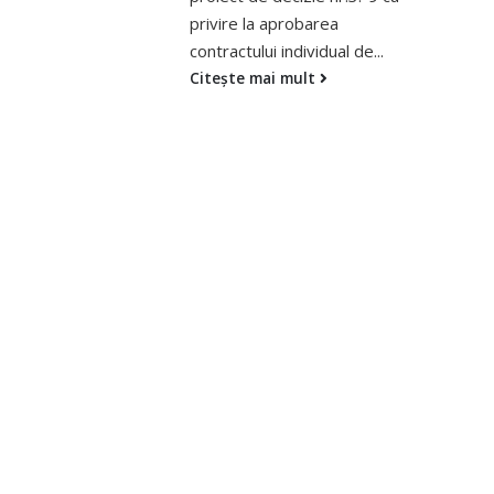
area
geometric și modificarea
idual de...
hotarelor...
t
Citește mai mult