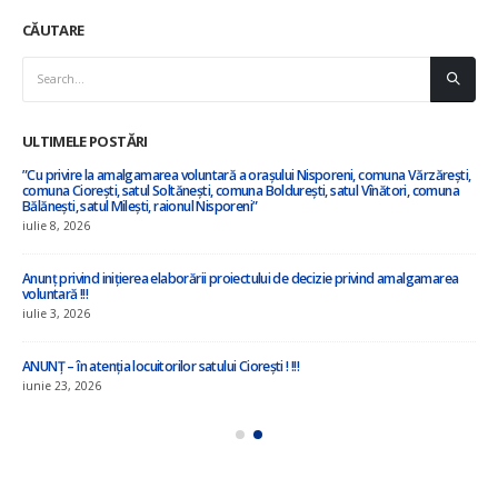
CĂUTARE
ULTIMELE POSTĂRI
”Cu privire la amalgamarea voluntară a orașului Nisporeni, comuna Vărzărești,
comuna Ciorești, satul Soltănești, comuna Boldurești, satul Vînători, comuna
Bălănești, satul Milești, raionul Nisporeni”
iulie 8, 2026
Anunț privind inițierea elaborării proiectului de decizie privind amalgamarea
voluntară !!!
iulie 3, 2026
ANUNȚ – în atenția locuitorilor satului Ciorești ! !!!
iunie 23, 2026