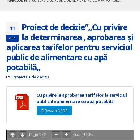
TARIFELOR PENTRU SERVICIUL PUBLIC DE ALIMENTARE CU APĂ POTABILĂ,,
Proiect de decizie”,,Cu privire
11
la determinarea , aprobarea și
apr.
aplicarea tarifelor pentru serviciul
public de alimentare cu apă
potabilă,,
Proiectele de decizie
Cu privire la aprobarea tarifelor la serviciul
public de alimentare cu apă potabilă
Descarcă PDF
Page
1
/
2
Zoom
100%