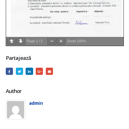
Page
1
/
2
Zoom
100%
Partajează
Author
admin