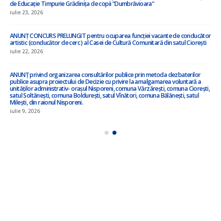
”Cu privire la amalgamarea voluntară a orașului Nisporeni, comuna Vărzărești,
comuna Ciorești, satul Soltănești, comuna Boldurești, satul Vînători, comuna
Bălănești, satul Milești, raionul Nisporeni”
iulie 8, 2026
Anunț privind inițierea elaborării proiectului de decizie privind amalgamarea
voluntară !!!
iulie 3, 2026
ANUNȚ – în atenția locuitorilor satului Ciorești ! !!!
iunie 23, 2026