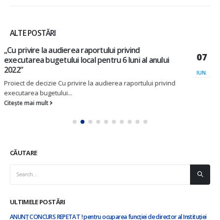
ALTE POSTĂRI
Proiect de decizie ,,Cu privire la constiuirea
07
Consiliului de administrație al Întreprinderii
Municipale ,,Ciorești – Service” și aprobarea
IUN.
Regulamentului de funcționare ,,
Proiect decizie nr.2-,,Cu privire la aprobarea
Regulamentului Consiliului de administrație a...
Citește mai mult
CĂUTARE
ULTIMELE POSTĂRI