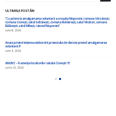
ULTIMELE POSTĂRI
”Cu privire la amalgamarea voluntară a orașului Nisporeni, comuna Vărzărești,
comuna Ciorești, satul Soltănești, comuna Boldurești, satul Vînători, comuna
Bălănești, satul Milești, raionul Nisporeni”
iulie 8, 2026
Anunț privind inițierea elaborării proiectului de decizie privind amalgamarea
voluntară !!!
iulie 3, 2026
ANUNȚ – în atenția locuitorilor satului Ciorești ! !!!
iunie 23, 2026