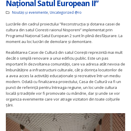
Național Satul European II”
Noutăți și evenimente
,
Uncategorized @ro
Lucrările din cadrul proiectului ”Reconstrucția și dotarea casei de
cultura din satul Cioresti raionul Nisporeni” implementat prin
Programul Național Satul European 2 sunt în plină desfășurare. La
moment au loc lucrări de demolare și demontare.
Reabilitarea Casei de Cultură din satul Ciorești reprezintă mai mult
decât o simplă renovare a unui edificiu public. Este un pas
important în dezvoltarea comunității, care va adresa atât nevoia de
îmbunătățire a infrastructurii culturale, cât și dorința locuitorilor de
a avea acces la activități educaționale și recreative într-un mediu
modern. Odată cu finalizarea proiectului, Casa de Cultură va fi un
punct de referință pentru întreaga regiune, un loc unde cultura
locală și tradițiile vor fi promovate cu mândrie, dar și unde se vor
organiza evenimente care vor atrage vizitatori din toate colțurile
țării.