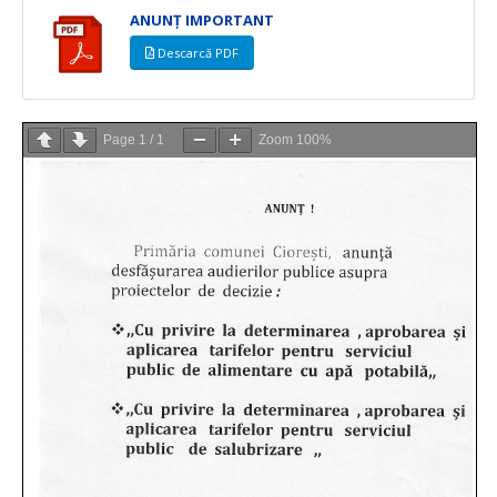
ANUNȚ IMPORTANT
Descarcă PDF
Page
1
/
1
Zoom
100%