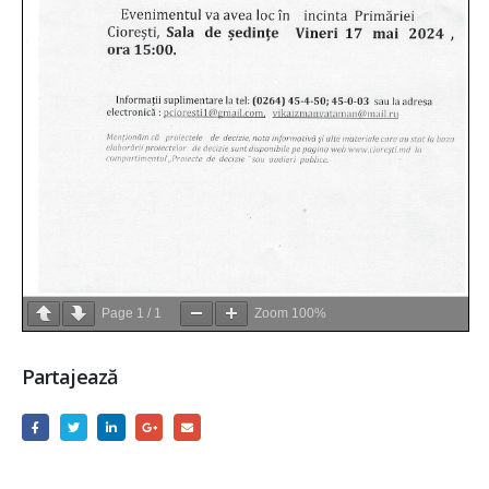
Page
1
/
1
Zoom
100%
Partajează