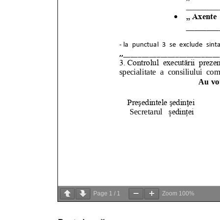
Page
1
/
1
Zoom
100%