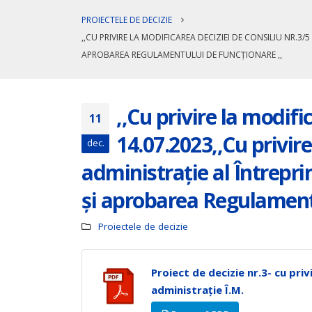
PROIECTELE DE DECIZIE
,,CU PRIVIRE LA MODIFICAREA DECIZIEI DE CONSILIU NR.3/5
APROBAREA REGULAMENTULUI DE FUNCȚIONARE ,,
,,Cu privire la modifi
11
14.07.2023,,Cu privire
dec.
administrație al Întreprin
și aprobarea Regulamentu
ANUNȚ CONCURS REPETAT ! pentru
”Cu pr
ocuparea funcției de director al
orașulu
Proiectele de decizie
Instituției de Educație Timpurie
comuna 
Grădinița de copii ”Dumbrăvioara”
comuna 
comuna 
iulie 23, 2026
Proiect de decizie nr.3- cu privi
Nispor
iulie 8,
administrație Î.M.
ANUNȚ CONCURS PRELUNGIT pentru
ocuparea funcției vacante de