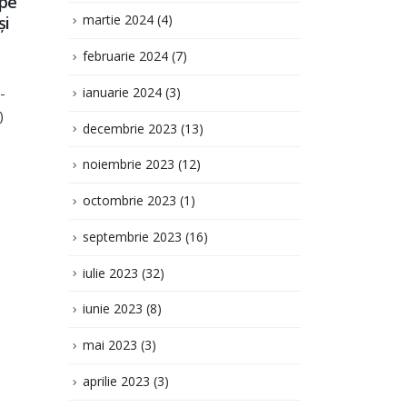
bugetului comunei
deci
NOV.
AUG.
Cioresti pentru anul 2024
202
noiembrie 2023
(12)
în a doua lectură“
Proi
octombrie 2023
(1)
Cu
Proiect de buget 2024 a
Cite
selor
doua lectură 2024
septembrie 2023
(16)
Citește mai mult
iulie 2023
(32)
iunie 2023
(8)
mai 2023
(3)
aprilie 2023
(3)
martie 2023
(10)
februarie 2023
(2)
decembrie 2022
(9)
noiembrie 2022
(4)