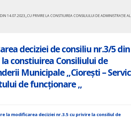
 DIN 14.07.2023,,CU PRIVIRE LA CONSTIUIREA CONSILIULUI DE ADMINISTRAȚIE AL 
carea deciziei de consiliu nr.3/5 din
 la constiuirea Consiliului de
derii Municipale ,,Ciorești – Servi
lui de funcționare ,,
ivire la amalgamarea voluntară a
ANUNȚ CONCURS REPETAT ! pen
i Nisporeni, comuna Vărzărești,
ocuparea funcției de director al
Ciorești, satul Soltănești,
Instituției de Educație Timpurie
Boldurești, satul Vînători,
Grădinița de copii ”Dumbrăvioar
Bălănești, satul Milești, raionul
iulie 23, 2026
re la modificarea deciziei nr.3.5 cu privire la consiliul de
eni”
 2026
ANUNȚ CONCURS PRELUNGIT pen
ocuparea funcției vacante de