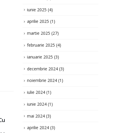
februarie 2025
(4)
ianuarie 2025
(3)
decembrie 2024
(3)
noiembrie 2024
(1)
iulie 2024
(1)
iunie 2024
(1)
mai 2024
(3)
aprilie 2024
(3)
martie 2024
(4)
februarie 2024
(7)
ZIE
Proiect de decizie,,“ Cu
Proi
ianuarie 2024
(3)
28
30
privire la aprobarea
priv
decembrie 2023
(13)