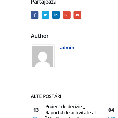
Partajează
Author
admin
ALTE POSTĂRI
zie ,,
PROIECTE DE DECIZIE
04
30
tivitate al
PENTRU ȘEDINȚA