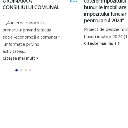
cotelor impozitului pe
ORDINARĂ A
MART.
bunurile imobiliare și
CONSILIULUI
impozitului funciar
COMUNAL.
pentru anul 2024”
Proiecte de decizie: ,,
Proiect de decizie nr.3-
privire la alocarea sur
bunuri imobile 2024 (1)
financiare pentru
Citește mai mult
organizarea zilei...
Citește mai mult