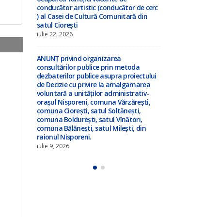
de cerc
Anunț privind inițierea elaborării
conducător ar
din
proiectului de decizie privind
) al Casei de
amalgamarea voluntară !!!
satul Ciorești
iulie 3, 2026
iulie 22, 2026
ANUNȚ – în atenția locuitorilor satului
ANUNȚ privin
a
Ciorești ! !!!
consultărilor
ctului
dezbaterilor 
iunie 23, 2026
area
de Decizie cu
tiv-
voluntară a u
ști,
orașul Nispor
,
comuna Cioreș
i,
comuna Boldur
din
comuna Bălăne
raionul Nispo
iulie 9, 2026