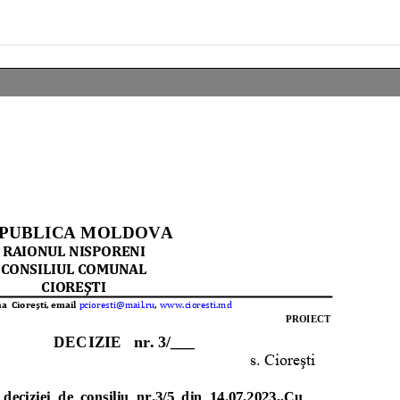
rivind inițierea elaborării
conducător artistic (conducător 
ului de decizie privind
) al Casei de Cultură Comunitară 
marea voluntară !!!
satul Ciorești
 2026
iulie 22, 2026
 în atenția locuitorilor satului
ANUNȚ privind organizarea
! !!!
consultărilor publice prin metod
dezbaterilor publice asupra proie
, 2026
de Decizie cu privire la amalgam
voluntară a unităților administra
orașul Nisporeni, comuna Vărzăre
comuna Ciorești, satul Soltănești
comuna Boldurești, satul Vînător
comuna Bălănești, satul Milești, 
raionul Nisporeni.
iulie 9, 2026