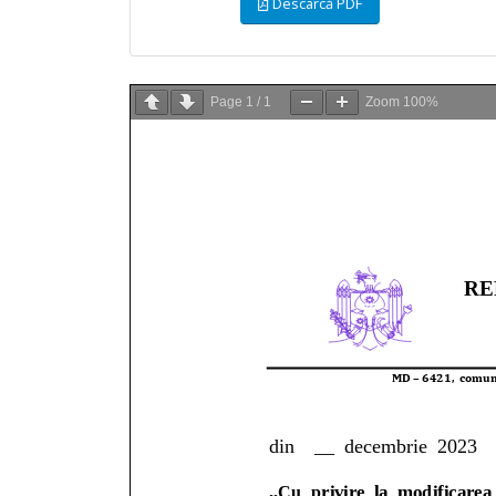
Descarcă PDF
conducător artistic (conducător de cerc
Anunț p
) al Casei de Cultură Comunitară din
proiect
satul Ciorești
amalga
iulie 22, 2026
iulie 3,
Page
1
/
1
Zoom
100%
ANUNȚ privind organizarea
ANUNȚ –
consultărilor publice prin metoda
Ciorești 
dezbaterilor publice asupra proiectului
iunie 23
de Decizie cu privire la amalgamarea
voluntară a unităților administrativ-
orașul Nisporeni, comuna Vărzărești,
comuna Ciorești, satul Soltănești,
comuna Boldurești, satul Vînători,
comuna Bălănești, satul Milești, din
raionul Nisporeni.
iulie 9, 2026