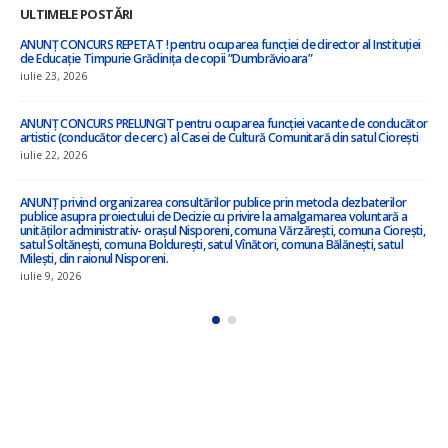
ULTIMELE POSTĂRI
”Cu privire la amalgamarea voluntară a orașului Nisporeni, comuna Vărzărești,
comuna Ciorești, satul Soltănești, comuna Boldurești, satul Vînători, comuna
Bălănești, satul Milești, raionul Nisporeni”
iulie 8, 2026
r
Anunț privind inițierea elaborării proiectului de decizie privind amalgamarea
voluntară !!!
iulie 3, 2026
ANUNȚ – în atenția locuitorilor satului Ciorești ! !!!
iunie 23, 2026