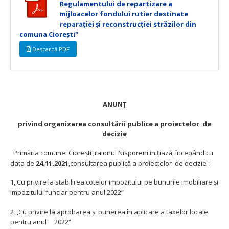
Regulamentului de repartizare a
mijloacelor fondului rutier destinate
reparației și reconstrucției străzilor din
comuna Ciorești"
Descarcă PDF
ANUNŢ
privind organizarea consultării publice a proiectelor de
decizie
Primăria comunei Cioreşti ,raionul Nisporeni iniţiază, începând cu
data de
24.11.2021
,consultarea publică a proiectelor de decizie :
1,,Cu privire la stabilirea cotelor impozitului pe bunurile imobiliare şi
impozitului funciar pentru anul 2022”
2 ,,Cu privire la aprobarea şi punerea în aplicare a taxelor locale
pentru anul 2022”