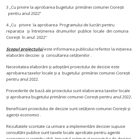
3 ,,Cu privire la aprobarea bugetului primăriei comunei Cioreşti
pentru anul 2022”
4 ,,Cu privire la aprobarea Programului de lucrări pentru
reparația și întreținerea drumurilor publice locale din comuna
Ciorești în anul 2022”
Scopul proiectului
este informarea publicului referitor la iniţierea
elaborării deciziei şi consultarea cetăţenilor .
Necesitatea elaborării şi adoptării proiectului de decizie este
aprobarea taxelor locale şi a bugetului primăriei comunei Cioreşti
pentru anul 2022.
Prevederile de bază ale proiectului sunt elaborarea taxelor locale
şi aprobarea bugetului primăriei comunei Cioreşti pentru anul 2022.
Beneficiarii proiectului de decizie sunt cetăţenii comunei Cioreşti şi
agenţii economici .
Rezultatele scontate ca urmare a implementării deciziei supuse
consultării publice sunt taxele locale aprobate pentru agentii
economici şi contribuabili. Impactul estimat al proiectului de decizie