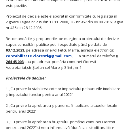
este pozitiv.
Proiectul de decizie este elaborat în conformitate cu legislaţia în
vigoare Legea nr.239 din 13.11. 2008, HG nr.967 din 09.08.2016,Legea
nr.436 din 28.12.2006.
Recomandările și propunerile pe marginea proiectului de decizie
supus consultării publice pot fi expediate până pe data de
03.12.2021
, pe adresa dnei/dl Fetcu Marfa, adresa electronică:
contabilitate.cioresti
@gmail.com
, la numărul de telefon
0
264 45 003
sau pe adresa primăria comunei Cioreşti
/secretariat,str.Ştefan cel Mare şi Sfînt , nr.1
Proiectele de decizie:
1 ,,Cu privire la stabilirea cotelor impozitului pe bunurile imobiliare
şi impozitului funciar pentru anul 2022”
2 ,,Cu privire la aprobarea şi punerea în aplicare a taxelor locale
pentru anul 2022”
3 ,,Cu privire la aprobarea bugetului primăriei comunei Cioreşti
pentru anul 2022” şi nota informativă (după caz, studii analitice,