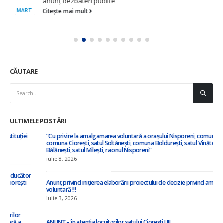
anunț dezbateri publice
MART.
Citește mai mult
CĂUTARE
ULTIMELE POSTĂRI
”Cu privire la amalgamarea voluntară a orașului Nisporeni, comuna Vărzărești,
comuna Ciorești, satul Soltănești, comuna Boldurești, satul Vînători, comuna
Bălănești, satul Milești, raionul Nisporeni”
iulie 8, 2026
Anunț privind inițierea elaborării proiectului de decizie privind amalgamarea
voluntară !!!
iulie 3, 2026
ANUNȚ – în atenția locuitorilor satului Ciorești ! !!!
iunie 23, 2026