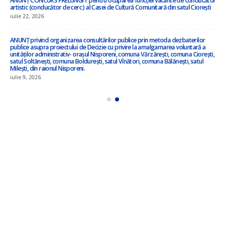
Anunț privind inițierea elaborării proiectului de decizie privind amalgamarea
voluntară !!!
iulie 3, 2026
ANUNȚ – în atenția locuitorilor satului Ciorești ! !!!
iunie 23, 2026