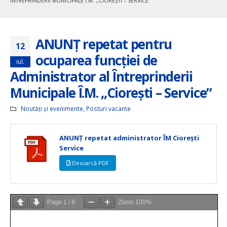
ÎNTREPRINDERII MUNICIPALE Î.M. ,,CIOREȘTI – SERVICE”
ANUNȚ repetat pentru
12
ocuparea funcției de
iul.
Administrator al Întreprinderii
Municipale Î.M. ,,Ciorești – Service”
Noutăți și evenimente
,
Posturi vacante
ANUNȚ repetat administrator ÎM Ciorești
Service
Descarcă PDF
Page
1
/
8
Zoom
100%