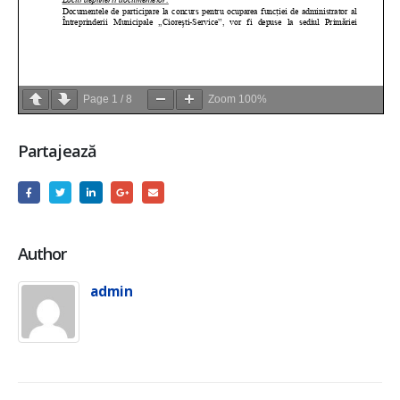
Page
1
/
8
Zoom
100%
Partajează
Author
admin