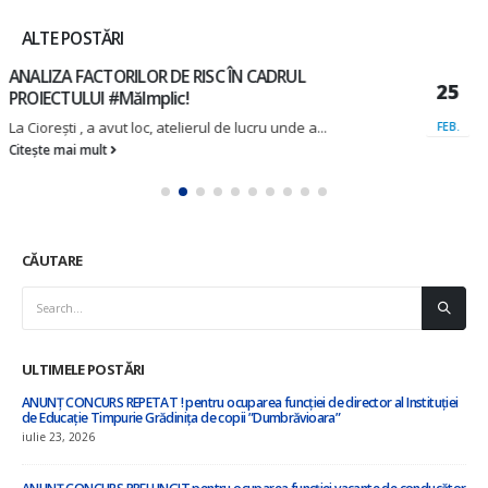
ALTE POSTĂRI
APEL PRIVIND LANSAREA PROGRAMULUI DIASPORA
25
ACASĂ REUȘEȘTE ,,DAR 1+3″
Biroul relații cu diaspora din cadrul Cancelariei de Stat
FEB.
lansează Apelul...
Citește mai mult
CĂUTARE
ULTIMELE POSTĂRI
”Cu privire la amalgamarea voluntară a orașului Nisporeni, comuna Vărzărești,
comuna Ciorești, satul Soltănești, comuna Boldurești, satul Vînători, comuna
Bălănești, satul Milești, raionul Nisporeni”
iulie 8, 2026