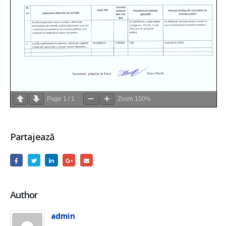
Page
1
/
1
Zoom
100%
Partajează
Author
admin