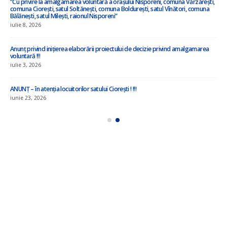
”Cu privire la amalgamarea voluntară a orașului Nisporeni, comuna Vărzărești,
comuna Ciorești, satul Soltănești, comuna Boldurești, satul Vînători, comuna
Bălănești, satul Milești, raionul Nisporeni”
iulie 8, 2026
Anunț privind inițierea elaborării proiectului de decizie privind amalgamarea
voluntară !!!
iulie 3, 2026
ANUNȚ – în atenția locuitorilor satului Ciorești ! !!!
iunie 23, 2026