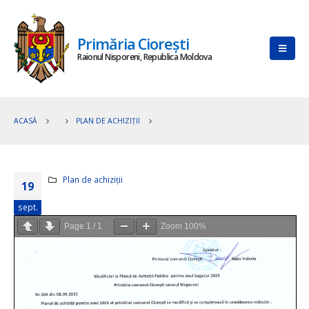
Primăria Ciorești
Raionul Nisporeni, Republica Moldova
ACASĂ
PLAN DE ACHIZIȚII
Plan de achiziții
19
sept.
Page
1
/
1
Zoom
100%