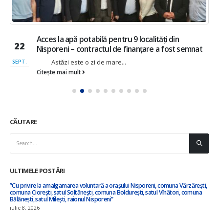
Acces la apă potabilă pentru 9 localități din
22
Nisporeni – contractul de finanțare a fost semnat
Astăzi este o zi de mare...
SEPT.
Citește mai mult
CĂUTARE
ULTIMELE POSTĂRI
”Cu privire la amalgamarea voluntară a orașului Nisporeni, comuna Vărzărești,
comuna Ciorești, satul Soltănești, comuna Boldurești, satul Vînători, comuna
Bălănești, satul Milești, raionul Nisporeni”
iulie 8, 2026