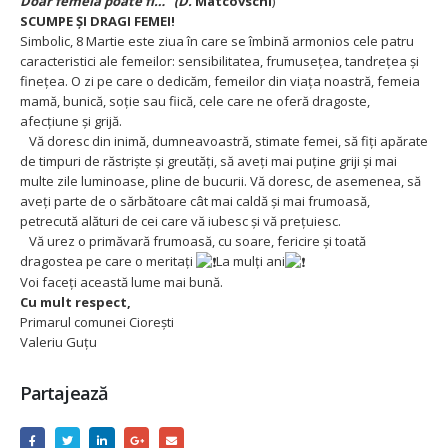
Doar femeia poate fi…” (D.
Matcovschi
)
SCUMPE ȘI DRAGI FEMEI!
Simbolic, 8 Martie este ziua în care se îmbină armonios cele patru
caracteristici ale femeilor: sensibilitatea, frumuseţea, tandreţea şi
fineţea. O zi pe care o dedicăm, femeilor din viața noastră, femeia
mamă, bunică, soție sau fiică, cele care ne oferă dragoste,
afecțiune și grijă.
Vă doresc din inimă, dumneavoastră, stimate femei, să fiţi apărate
de timpuri de răstrişte şi greutăţi, să aveţi mai puţine griji şi mai
multe zile luminoase, pline de bucurii. Vă doresc, de asemenea, să
aveţi parte de o sărbătoare cât mai caldă şi mai frumoasă,
petrecută alături de cei care vă iubesc şi vă preţuiesc.
Vă urez o primăvară frumoasă, cu soare, fericire şi toată
dragostea pe care o meritaţi
La mulţi ani
Voi faceți această lume mai bună.
Cu mult respect,
Primarul comunei Ciorești
Valeriu Guțu
Partajează