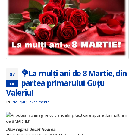
💐La mulți ani de 8 Martie, din
07
partea primarului Guțu
mart.
Valeriu!
Noutăți și evenimente
„
Mai regină decât floarea,